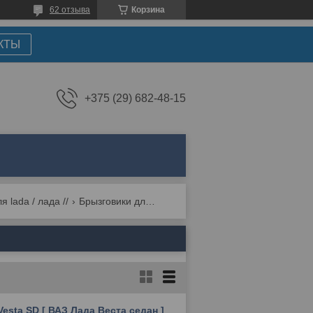
62 отзыва
Корзина
КТЫ
+375 (29) 682-48-15
я lada / лада //
Брызговики для lada (ваз) vesta 1 (2015-2022)
esta SD [ ВАЗ Лада Веста седан ]