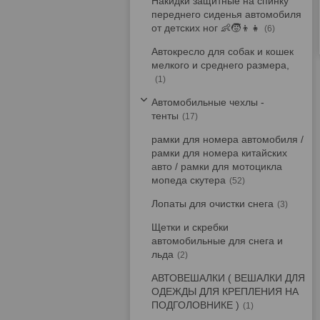
Накидки защитные на спинку
переднего сиденья автомобиля
от детских ног 👶🧒👦👧
6
Автокресло для собак и кошек
мелкого и среднего размера,
1
Автомобильные чехлы -
тенты
17
рамки для номера автомобиля /
рамки для номера китайских
авто / рамки для мотоцикла
мопеда скутера
52
Лопаты для очистки снега
3
Щетки и скребки
автомобильные для снега и
льда
2
АВТОВЕШАЛКИ ( ВЕШАЛКИ ДЛЯ
ОДЕЖДЫ ДЛЯ КРЕПЛЕНИЯ НА
ПОДГОЛОВНИКЕ )
1