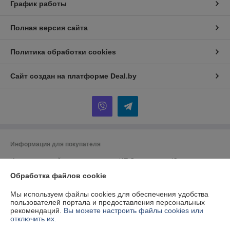
График работы
Полная версия сайта
Политика обработки cookies
Сайт создан на платформе Deal.by
Информация для покупателя
Индивидуальный предприниматель:
ИП Спиридонова Юлия
Анатольевна
г. Минск, ул. Гая, дом 20, кв. 3
Обработка файлов cookie
Регистрационный номер ЕГР: 190153422
Мы используем файлы cookies для обеспечения удобства
пользователей портала и предоставления персональных
УНП: 190153422
рекомендаций.
Вы можете настроить файлы cookies или
отключить их.
Регистрационный орган: Минский городской исполнительный комитет