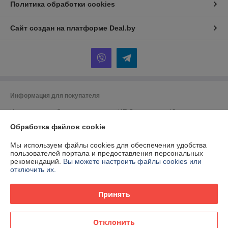
Политика обработки cookies
Сайт создан на платформе Deal.by
Информация для покупателя
Индивидуальный предприниматель:
ИП Спиридонова Юлия
Анатольевна
г. Минск, ул. Гая, дом 20, кв. 3
Обработка файлов cookie
Регистрационный номер ЕГР: 190153422
Мы используем файлы cookies для обеспечения удобства
пользователей портала и предоставления персональных
УНП: 190153422
рекомендаций.
Вы можете настроить файлы cookies или
отключить их.
Регистрационный орган: Минский городской исполнительный комитет
Дата регистрации компании: 28.09.2000
Принять
Ссылка на свидетельство/лицензию
Отклонить
Местонахождение книги жалоб и предложений: г. Минск. ул. Некрасова