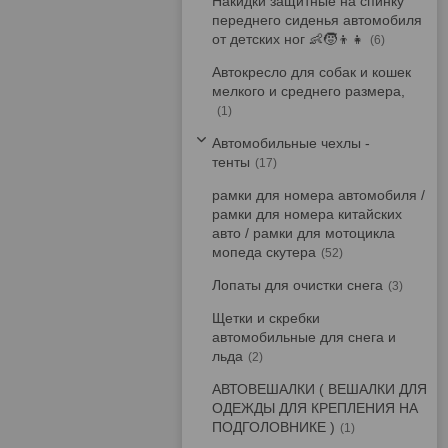
Накидки защитные на спинку
переднего сиденья автомобиля
от детских ног 👶🧒👦👧
6
Автокресло для собак и кошек
мелкого и среднего размера,
1
Автомобильные чехлы -
тенты
17
рамки для номера автомобиля /
рамки для номера китайских
авто / рамки для мотоцикла
мопеда скутера
52
Лопаты для очистки снега
3
Щетки и скребки
автомобильные для снега и
льда
2
АВТОВЕШАЛКИ ( ВЕШАЛКИ ДЛЯ
ОДЕЖДЫ ДЛЯ КРЕПЛЕНИЯ НА
ПОДГОЛОВНИКЕ )
1