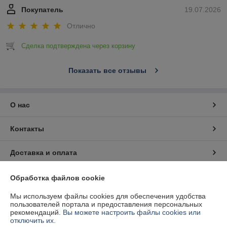
Покупатель
19.07.2026
Отлично
Сделка подтверждена через корзину
Показать все отзывы
О нас
Контакты
Доставка и оплата
График работы
Обработка файлов cookie
Мы используем файлы cookies для обеспечения удобства
Полная версия сайта
пользователей портала и предоставления персональных
рекомендаций.
Вы можете настроить файлы cookies или
отключить их.
Политика обработки cookies