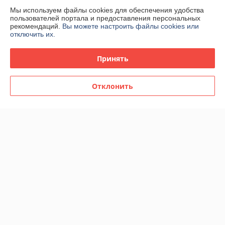
Мы используем файлы cookies для обеспечения удобства
Полная версия сайта
пользователей портала и предоставления персональных
рекомендаций.
Вы можете настроить файлы cookies или
отключить их.
Политика обработки cookies
Принять
Сайт создан на платформе Deal.by
Отклонить
Информация для покупателя
Индивидуальный предприниматель:
ИП Спиридонова Юлия
Анатольевна
г. Минск, ул. Гая, дом 20, кв. 3
Регистрационный номер ЕГР: 190153422
УНП: 190153422
Регистрационный орган: Минский городской исполнительный комитет
Дата регистрации компании: 28.09.2000