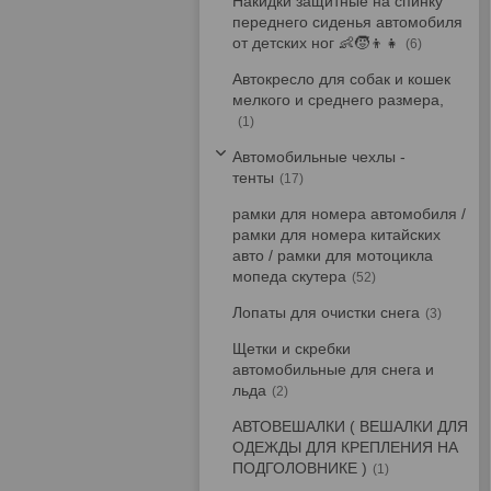
Накидки защитные на спинку
переднего сиденья автомобиля
от детских ног 👶🧒👦👧
6
Автокресло для собак и кошек
мелкого и среднего размера,
1
Автомобильные чехлы -
тенты
17
рамки для номера автомобиля /
рамки для номера китайских
авто / рамки для мотоцикла
мопеда скутера
52
Лопаты для очистки снега
3
Щетки и скребки
автомобильные для снега и
льда
2
АВТОВЕШАЛКИ ( ВЕШАЛКИ ДЛЯ
ОДЕЖДЫ ДЛЯ КРЕПЛЕНИЯ НА
ПОДГОЛОВНИКЕ )
1