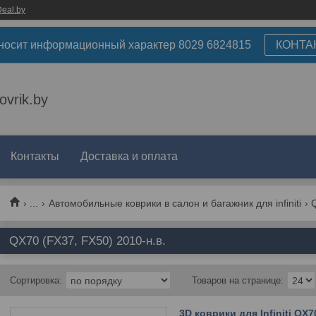
eal.by
носит информационный характер 8029 6824815
КОНТА
ovrik.by
Контакты
Доставка и оплата
...
Автомобильные коврики в салон и багажник для infiniti
Q
QX70 (FX37, FX50) 2010-н.в.
3D коврики для Infiniti QX7