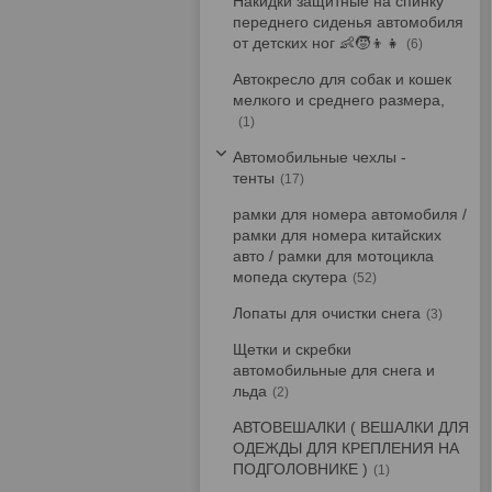
Накидки защитные на спинку
переднего сиденья автомобиля
от детских ног 👶🧒👦👧
6
Автокресло для собак и кошек
мелкого и среднего размера,
1
Автомобильные чехлы -
тенты
17
рамки для номера автомобиля /
рамки для номера китайских
авто / рамки для мотоцикла
мопеда скутера
52
Лопаты для очистки снега
3
Щетки и скребки
автомобильные для снега и
льда
2
АВТОВЕШАЛКИ ( ВЕШАЛКИ ДЛЯ
ОДЕЖДЫ ДЛЯ КРЕПЛЕНИЯ НА
ПОДГОЛОВНИКЕ )
1