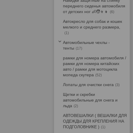
Накидки защитные на спинку
переднего сиденья автомобиля
от детских ног 👶🧒👦👧
6
Автокресло для собак и кошек
мелкого и среднего размера,
1
Автомобильные чехлы -
тенты
17
рамки для номера автомобиля /
рамки для номера китайских
авто / рамки для мотоцикла
мопеда скутера
52
Лопаты для очистки снега
3
Щетки и скребки
автомобильные для снега и
льда
2
АВТОВЕШАЛКИ ( ВЕШАЛКИ ДЛЯ
ОДЕЖДЫ ДЛЯ КРЕПЛЕНИЯ НА
ПОДГОЛОВНИКЕ )
1