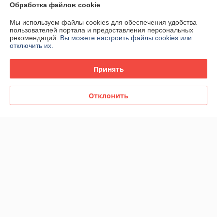
График работы
Обработка файлов cookie
Мы используем файлы cookies для обеспечения удобства
Полная версия сайта
пользователей портала и предоставления персональных
рекомендаций.
Вы можете настроить файлы cookies или
отключить их.
Политика обработки cookies
Принять
Сайт создан на платформе Deal.by
Отклонить
Информация для покупателя
Индивидуальный предприниматель:
ИП Спиридонова Юлия
Анатольевна
г. Минск, ул. Гая, дом 20, кв. 3
Регистрационный номер ЕГР: 190153422
УНП: 190153422
Регистрационный орган: Минский городской исполнительный комитет