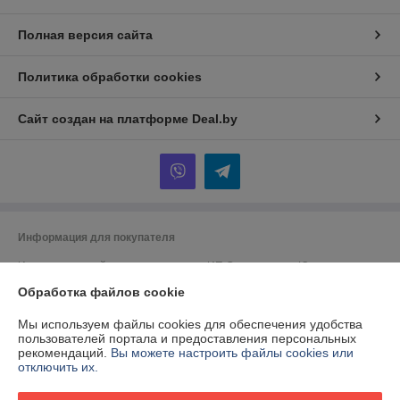
Полная версия сайта
Политика обработки cookies
Сайт создан на платформе Deal.by
Информация для покупателя
Индивидуальный предприниматель:
ИП Спиридонова Юлия
Анатольевна
г. Минск, ул. Гая, дом 20, кв. 3
Обработка файлов cookie
Регистрационный номер ЕГР: 190153422
Мы используем файлы cookies для обеспечения удобства
пользователей портала и предоставления персональных
УНП: 190153422
рекомендаций.
Вы можете настроить файлы cookies или
отключить их.
Регистрационный орган: Минский городской исполнительный комитет