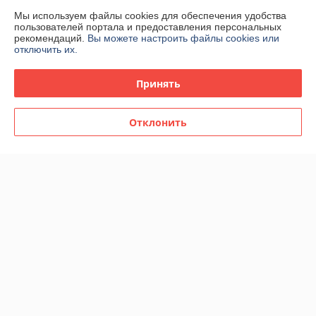
Мы используем файлы cookies для обеспечения удобства
пользователей портала и предоставления персональных
Полная версия сайта
рекомендаций.
Вы можете настроить файлы cookies или
отключить их.
Политика обработки cookies
Принять
Сайт создан на платформе Deal.by
Отклонить
Информация для покупателя
Индивидуальный предприниматель:
ИП Спиридонова Юлия
Анатольевна
г. Минск, ул. Гая, дом 20, кв. 3
Регистрационный номер ЕГР: 190153422
УНП: 190153422
Регистрационный орган: Минский городской исполнительный комитет