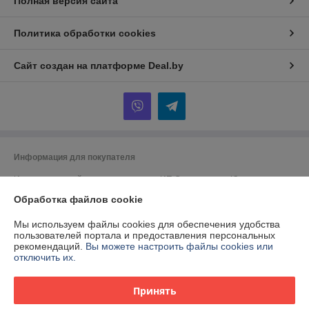
Полная версия сайта
Политика обработки cookies
Сайт создан на платформе Deal.by
Информация для покупателя
Индивидуальный предприниматель:
ИП Спиридонова Юлия
Анатольевна
г. Минск, ул. Гая, дом 20, кв. 3
Обработка файлов cookie
Регистрационный номер ЕГР: 190153422
Мы используем файлы cookies для обеспечения удобства
пользователей портала и предоставления персональных
УНП: 190153422
рекомендаций.
Вы можете настроить файлы cookies или
отключить их.
Регистрационный орган: Минский городской исполнительный комитет
Дата регистрации компании: 28.09.2000
Принять
Ссылка на свидетельство/лицензию