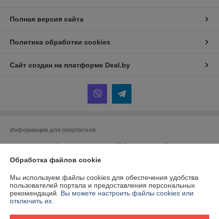
Полная версия сайта
Политика обработки cookies
Сайт создан на платформе Deal.by
Информация для покупателя
Индивидуальный предприниматель:
ИП Спиридонова Юлия
Анатольевна
г. Минск, ул. Гая, дом 20, кв. 3
Обработка файлов cookie
Регистрационный номер ЕГР: 190153422
Мы используем файлы cookies для обеспечения удобства
пользователей портала и предоставления персональных
УНП: 190153422
рекомендаций.
Вы можете настроить файлы cookies или
отключить их.
Регистрационный орган: Минский городской исполнительный комитет