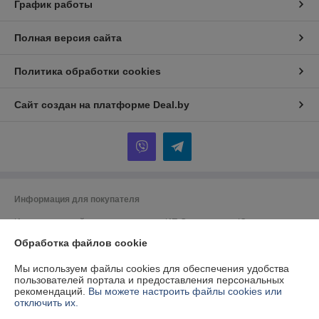
График работы
Полная версия сайта
Политика обработки cookies
Сайт создан на платформе Deal.by
Информация для покупателя
Индивидуальный предприниматель:
ИП Спиридонова Юлия
Анатольевна
г. Минск, ул. Гая, дом 20, кв. 3
Обработка файлов cookie
Регистрационный номер ЕГР: 190153422
Мы используем файлы cookies для обеспечения удобства
пользователей портала и предоставления персональных
УНП: 190153422
рекомендаций.
Вы можете настроить файлы cookies или
отключить их.
Регистрационный орган: Минский городской исполнительный комитет