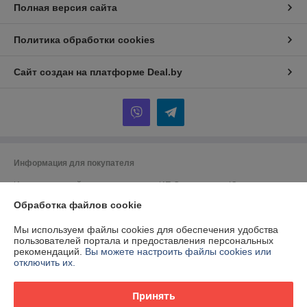
Полная версия сайта
Политика обработки cookies
Сайт создан на платформе Deal.by
Информация для покупателя
Индивидуальный предприниматель:
ИП Спиридонова Юлия
Анатольевна
г. Минск, ул. Гая, дом 20, кв. 3
Обработка файлов cookie
Регистрационный номер ЕГР: 190153422
Мы используем файлы cookies для обеспечения удобства
пользователей портала и предоставления персональных
УНП: 190153422
рекомендаций.
Вы можете настроить файлы cookies или
отключить их.
Регистрационный орган: Минский городской исполнительный комитет
Дата регистрации компании: 28.09.2000
Принять