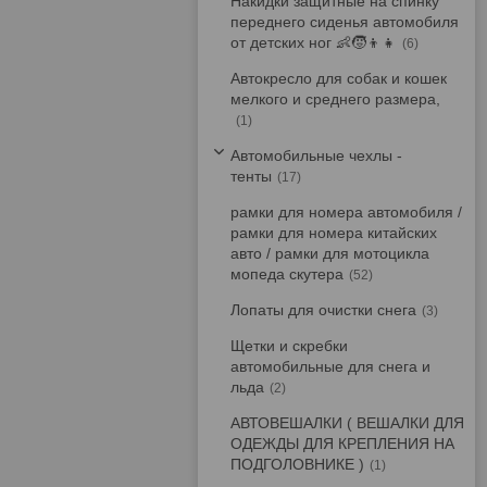
Накидки защитные на спинку
переднего сиденья автомобиля
от детских ног 👶🧒👦👧
6
Автокресло для собак и кошек
мелкого и среднего размера,
1
Автомобильные чехлы -
тенты
17
рамки для номера автомобиля /
рамки для номера китайских
авто / рамки для мотоцикла
мопеда скутера
52
Лопаты для очистки снега
3
Щетки и скребки
автомобильные для снега и
льда
2
АВТОВЕШАЛКИ ( ВЕШАЛКИ ДЛЯ
ОДЕЖДЫ ДЛЯ КРЕПЛЕНИЯ НА
ПОДГОЛОВНИКЕ )
1