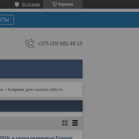
62 отзыва
Корзина
КТЫ
+375 (29) 682-48-15
eo
Коврики для салона alfa romeo giulia ii 952 2016-н.в.
 2016- в салон резиновые Frogum