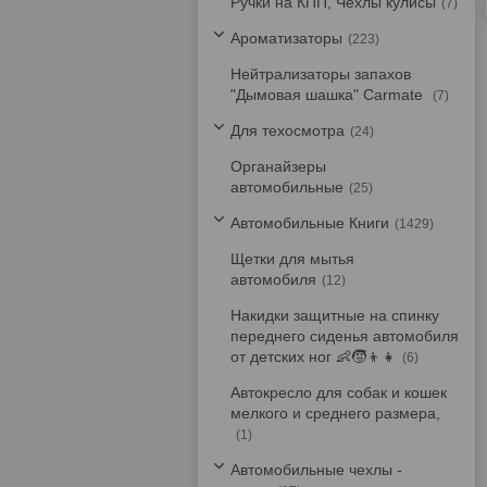
Ручки на КПП, Чехлы кулисы
7
Ароматизаторы
223
Нейтрализаторы запахов
"Дымовая шашка" Carmate
7
Для техосмотра
24
Органайзеры
автомобильные
25
Автомобильные Книги
1429
Щетки для мытья
автомобиля
12
Накидки защитные на спинку
переднего сиденья автомобиля
от детских ног 👶🧒👦👧
6
Автокресло для собак и кошек
мелкого и среднего размера,
1
Автомобильные чехлы -