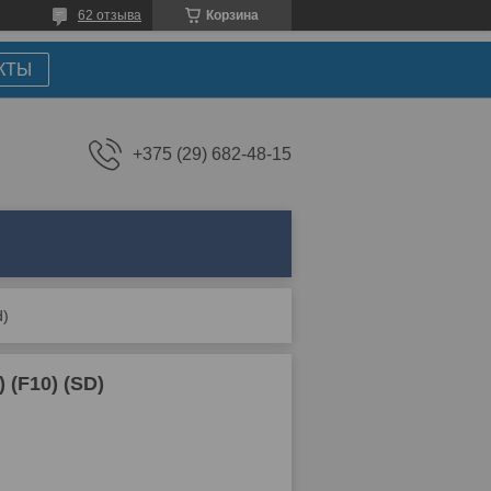
62 отзыва
Корзина
КТЫ
+375 (29) 682-48-15
d)
 (F10) (SD)