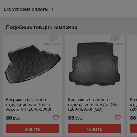
Все условия оплаты
Подобные товары компании
Коврики в багажное
Коврики в багажное
Ков
отделение для Honda
отделение для Volvo S60
от
Accord VII (2003-2008)
(2004-2010) (SD)
(20
(SD)
86
86
86
руб.
руб.
Купить
Купить