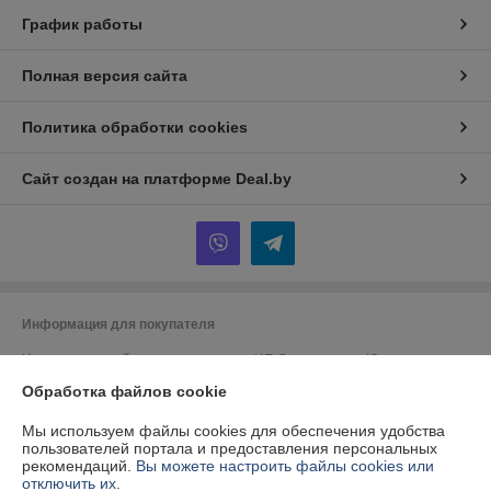
График работы
Полная версия сайта
Политика обработки cookies
Сайт создан на платформе Deal.by
Информация для покупателя
Индивидуальный предприниматель:
ИП Спиридонова Юлия
Анатольевна
Обработка файлов cookie
г. Минск, ул. Гая, дом 20, кв. 3
Регистрационный номер ЕГР: 190153422
Мы используем файлы cookies для обеспечения удобства
пользователей портала и предоставления персональных
УНП: 190153422
рекомендаций.
Вы можете настроить файлы cookies или
отключить их.