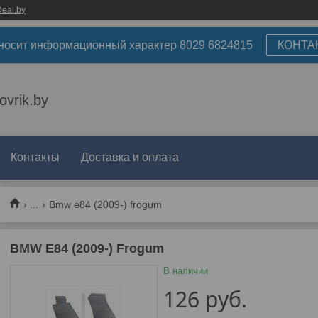
eal.by
носит информационный характер 8029 6824815
КОНТА
ovrik.by
Контакты
Доставка и оплата
...
Bmw e84 (2009-) frogum
BMW E84 (2009-) Frogum
В наличии
126
руб.