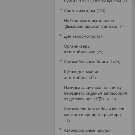
Ручки на КПП, Чехлы кулисы
7
Ароматизаторы
223
Нейтрализаторы запахов
"Дымовая шашка" Carmate
7
Для техосмотра
24
Органайзеры
автомобильные
25
Автомобильные Книги
1429
Щетки для мытья
автомобиля
12
Накидки защитные на спинку
переднего сиденья автомобиля
от детских ног 👶🧒👦👧
6
Автокресло для собак и кошек
мелкого и среднего размера,
1
Автомобильные чехлы -