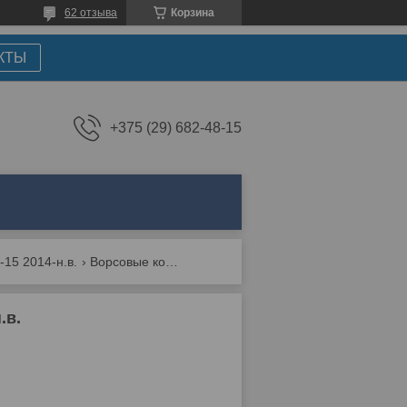
62 отзыва
Корзина
КТЫ
+375 (29) 682-48-15
-15 2014-н.в.
Ворсовые коврики lux для bmw x-5 f-15 2014-н.в.
.в.