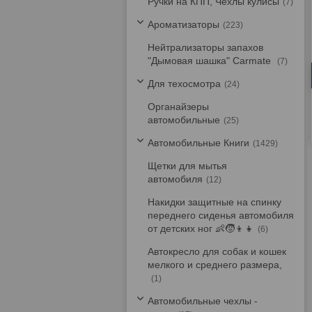
Ручки на КПП, Чехлы кулисы
7
Ароматизаторы
223
Нейтрализаторы запахов
"Дымовая шашка" Carmate
7
Для техосмотра
24
Органайзеры
автомобильные
25
Автомобильные Книги
1429
Щетки для мытья
автомобиля
12
Накидки защитные на спинку
переднего сиденья автомобиля
от детских ног 👶🧒👦👧
6
Автокресло для собак и кошек
мелкого и среднего размера,
1
Автомобильные чехлы -