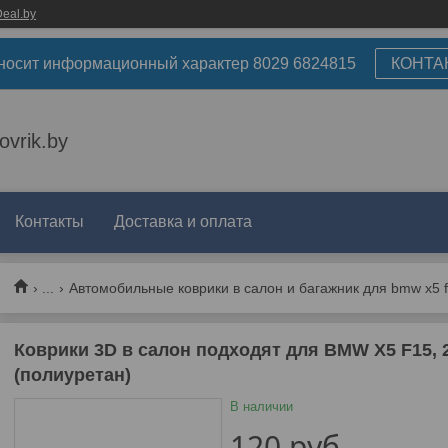
eal.by
носит информационный характер 8029 6824815
КОНТА
ovrik.by
Контакты
Доставка и оплата
...
Автомобильные коврики в салон и багажник для bmw x5 f
Коврики 3D в салон подходят для BMW X5 F15, 20
(полиуретан)
В наличии
120
руб.