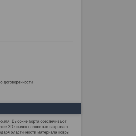
по договоренности
иля. Высокие борта обеспечивают
аги• 3D-язычок полностью закрывает
одаря эластичности материала ковры