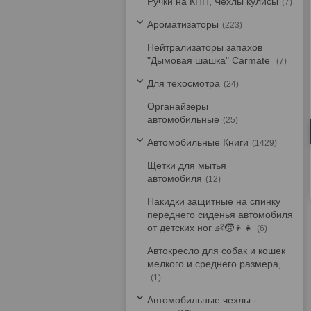
Ручки на КПП, Чехлы кулисы
7
Ароматизаторы
223
Нейтрализаторы запахов
"Дымовая шашка" Carmate
7
Для техосмотра
24
Органайзеры
автомобильные
25
Автомобильные Книги
1429
Щетки для мытья
автомобиля
12
Накидки защитные на спинку
переднего сиденья автомобиля
от детских ног 👶🧒👦👧
6
Автокресло для собак и кошек
мелкого и среднего размера,
1
Автомобильные чехлы -