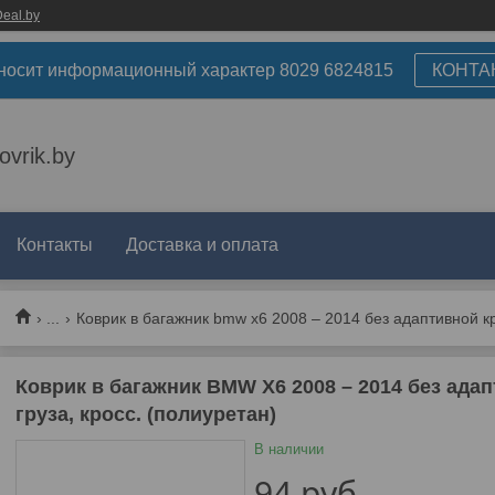
eal.by
носит информационный характер 8029 6824815
КОНТА
ovrik.by
Контакты
Доставка и оплата
...
Коврик в багажник BMW X6 2008 – 2014 без ад
груза, кросс. (полиуретан)
В наличии
94
руб.