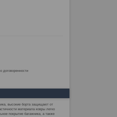
по договоренности
ка, высокие борта защищают от
астичности материала ковры легко
льное покрытие багажника, а также