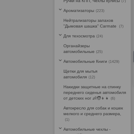
Ручки на КПП, Чехлы кулисы
7
Ароматизаторы
223
Нейтрализаторы запахов
"Дымовая шашка" Carmate
7
Для техосмотра
24
Органайзеры
автомобильные
25
Автомобильные Книги
1429
Щетки для мытья
автомобиля
12
Накидки защитные на спинку
переднего сиденья автомобиля
от детских ног 👶🧒👦👧
6
Автокресло для собак и кошек
мелкого и среднего размера,
1
Автомобильные чехлы -