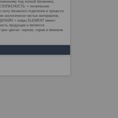
оложенному под полкой багажника,
БЕЗОПАСНОСТЬ: • технические
о полу багажного отделения в процессе
м экологически чистых материалов,
ка.ДИЗАЙН: • ковры ELEMENT имеют
ость продукции и является
рех цветах: черном, сером и бежевом