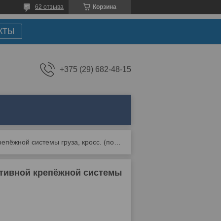
62 отзыва
Корзина
КТЫ
+375 (29) 682-48-15
Коврик в багажник bmw x6 2008 – 2014 без адаптивной крепёжной системы груза, кросс. (полиуретан)
аптивной крепёжной системы