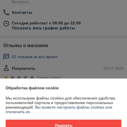
Беларусь
Контакты
Сегодня работает с 08:00 до 22:00
Показать весь график работы
Отзывы о магазине
62 отзывов за всё время
Покупатель
20.07.2026
Очень плохо
Обработка файлов cookie
Заказ принят, товар якобы в наличии, за неделю никто не связался. 
По факту товара нет и не будет в наличии.
Мы используем файлы cookies для обеспечения удобства
пользователей портала и предоставления персональных
рекомендаций.
Вы можете настроить файлы cookies или
Покупатель
19.07.2026
отключить их.
Отлично
Принять