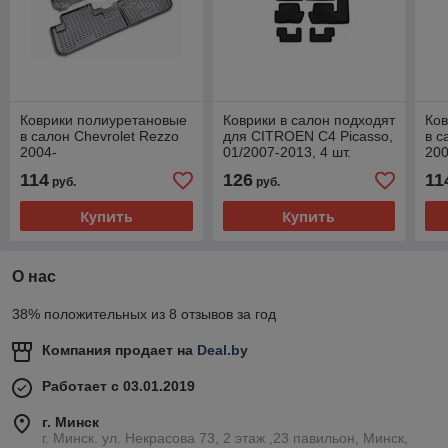
Коврики полиуретановые
Коврики в салон подходят
Ко
в салон Chevrolet Rezzo
для CITROEN C4 Picasso,
в с
2004-
01/2007-2013, 4 шт.
200
(полиуретан)
114
126
11
руб.
руб.
Купить
Купить
О нас
38% положительных из 8 отзывов за год
Компания продает на
Deal.by
Работает с 03.01.2019
г. Минск
г. Минск. ул. Некрасова 73, 2 этаж ,23 павильон, Минск,