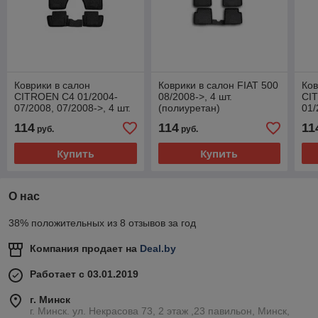
Коврики в салон
Коврики в салон FIAT 500
Ков
CITROEN C4 01/2004-
08/2008->, 4 шт.
CI
07/2008, 07/2008->, 4 шт.
(полиуретан)
01/
(полиуретан)
(по
114
114
11
руб.
руб.
Купить
Купить
О нас
38% положительных из 8 отзывов за год
Компания продает на
Deal.by
Работает с 03.01.2019
г. Минск
г. Минск. ул. Некрасова 73, 2 этаж ,23 павильон, Минск,