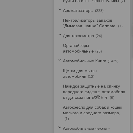
Ручки на КПП, Чехлы кулисы
7
Ароматизаторы
223
Нейтрализаторы запахов
"Дымовая шашка" Carmate
7
Для техосмотра
24
Органайзеры
автомобильные
25
Автомобильные Книги
1429
Щетки для мытья
автомобиля
12
Накидки защитные на спинку
переднего сиденья автомобиля
от детских ног 👶🧒👦👧
6
Автокресло для собак и кошек
мелкого и среднего размера,
1
Автомобильные чехлы -