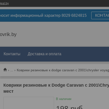
eal.by
носит информационный характер 8029 6824815
КОНТА
ovrik.by
Контакты
Доставка и оплата
...
Коврики резиновые к dodge caravan c 2001\chrysler voyage
Коврики резиновые к Dodge Caravan c 2001\Chrysl
мест
В наличии
198
руб.