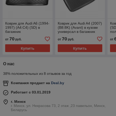
Коврик для Audi A6 (1994-
Коврик для Audi A4 (2007)
Ков
1997) (A4:C4) (SD) в
(B8:8K) (Avant) в кузове
(SD
багажник
универсал в багажник
пол
полиуретановый глубокий
полиуретановый черный
че
70
70
от
руб.
от
руб.
от
черный серый бежевый
серый бежевый
Купить
Купить
О нас
38% положительных из 8 отзывов за год
Компания продает на
Deal.by
Работает с 03.01.2019
г. Минск
г. Минск. ул. Некрасова 73, 2 этаж ,23 павильон, Минск,
Беларусь