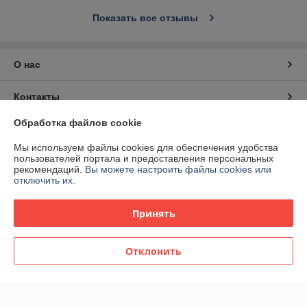
Показать все отзывы
О нас
Контакты
Обработка файлов cookie
Доставка и оплата
Мы используем файлы cookies для обеспечения удобства
пользователей портала и предоставления персональных
График работы
рекомендаций.
Вы можете настроить файлы cookies или
отключить их.
Полная версия сайта
Принять
Политика обработки cookies
Отклонить
Сайт создан на платформе Deal.by