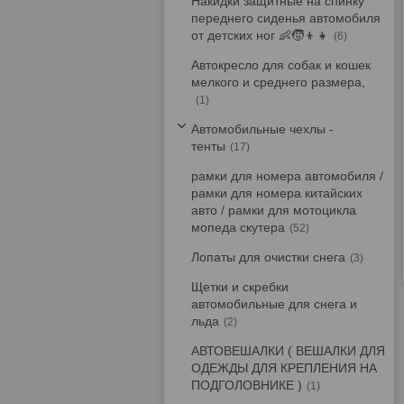
Накидки защитные на спинку
переднего сиденья автомобиля
от детских ног 👶🧒👦👧
6
Автокресло для собак и кошек
мелкого и среднего размера,
1
Автомобильные чехлы -
тенты
17
рамки для номера автомобиля /
рамки для номера китайских
авто / рамки для мотоцикла
мопеда скутера
52
Лопаты для очистки снега
3
Щетки и скребки
автомобильные для снега и
льда
2
АВТОВЕШАЛКИ ( ВЕШАЛКИ ДЛЯ
ОДЕЖДЫ ДЛЯ КРЕПЛЕНИЯ НА
ПОДГОЛОВНИКЕ )
1