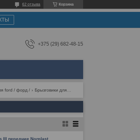
62 отзыва
Корзина
КТЫ
+375 (29) 682-48-15
я ford / форд /
Брызговики для ford focus iii 2011-2014
III передние Norplast