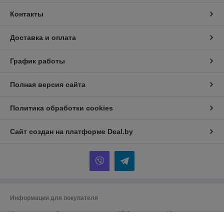
Контакты
Доставка и оплата
График работы
Полная версия сайта
Политика обработки cookies
Сайт создан на платформе Deal.by
Информация для покупателя
Индивидуальный предприниматель:
ИП Спиридонова Юлия
Анатольевна