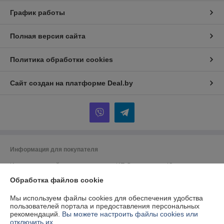
График работы
Полная версия сайта
Политика обработки cookies
Сайт создан на платформе Deal.by
Информация для покупателя
Индивидуальный предприниматель:
ИП Спиридонова Юлия
Анатольевна
г. Минск, ул. Гая, дом 20, кв. 3
Обработка файлов cookie
Регистрационный номер ЕГР: 190153422
Мы используем файлы cookies для обеспечения удобства
пользователей портала и предоставления персональных
УНП: 190153422
рекомендаций.
Вы можете настроить файлы cookies или
отключить их.