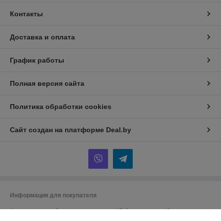
Контакты
Доставка и оплата
График работы
Полная версия сайта
Политика обработки cookies
Сайт создан на платформе Deal.by
Информация для покупателя
Индивидуальный предприниматель:
ИП Спиридонова Юлия
Анатольевна