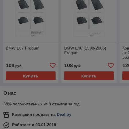
BMW E87 Frogum
BMW E46 (1998-2006)
Ков
Frogum
от 
ре
(По
108
108
12
руб.
руб.
Купить
Купить
О нас
38% положительных из 8 отзывов за год
Компания продает на
Deal.by
Работает с 03.01.2019