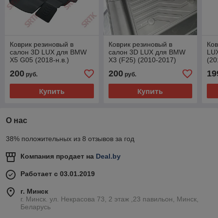
Коврик резиновый в
Коврик резиновый в
Ков
салон 3D LUX для BMW
салон 3D LUX для BMW
LUX
X5 G05 (2018-н.в.)
X3 (F25) (2010-2017)
(20
Водительский (1 шт.)
Водительский Артикул:
200
200
19
руб.
руб.
VOD.3D.BM.X.3.10G.08X25
Купить
Купить
О нас
38% положительных из 8 отзывов за год
Компания продает на
Deal.by
Работает с 03.01.2019
г. Минск
г. Минск. ул. Некрасова 73, 2 этаж ,23 павильон, Минск,
Беларусь