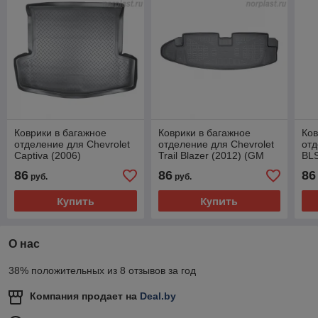
Коврики в багажное
Коврики в багажное
Ков
отделение для Chevrolet
отделение для Chevrolet
отд
Captiva (2006)
Trail Blazer (2012) (GM
BLS
800) (7 мест)
86
86
86
руб.
руб.
Купить
Купить
О нас
38% положительных из 8 отзывов за год
Компания продает на
Deal.by