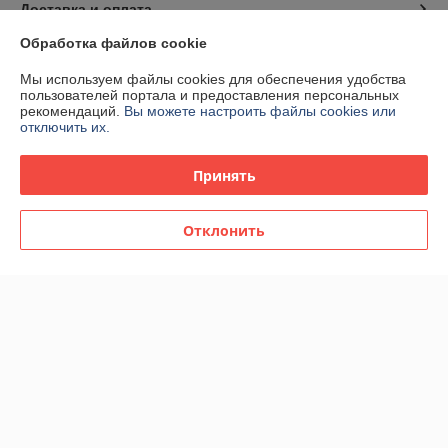
Доставка и оплата
Обработка файлов cookie
График работы
Мы используем файлы cookies для обеспечения удобства
пользователей портала и предоставления персональных
Полная версия сайта
рекомендаций.
Вы можете настроить файлы cookies или
отключить их.
Политика обработки cookies
Принять
Сайт создан на платформе Deal.by
Отклонить
Информация для покупателя
Индивидуальный предприниматель:
ИП Спиридонова Юлия
Анатольевна
г. Минск, ул. Гая, дом 20, кв. 3
Регистрационный номер ЕГР: 190153422