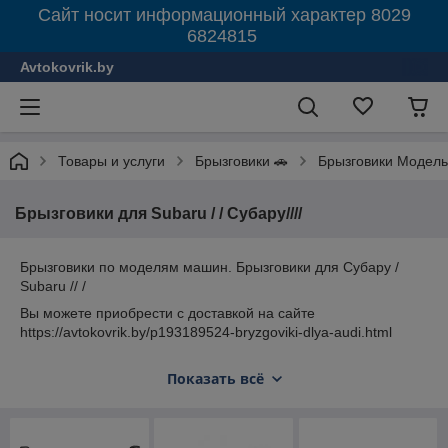
Сайт носит информационный характер 8029
6824815
Avtokovrik.by
Товары и услуги
Брызговики 🚗
Брызговики Модель
Брызговики для Subaru / / Субару////
Брызговики по моделям машин. Брызговики для Субару /
Subaru // /
Вы можете приобрести с доставкой на сайте
https://avtokovrik.by/p193189524-bryzgoviki-dlya-audi.html
Самовывоз из магазина в Минске ул. Некрасова 73 второй
Показать всё
этаж 23 павильон.
Пожалуйста звоните и уточняйте НАЛИЧИЕ В ТОРГОВОМ
ОБЪЕКТЕ ВЫБРАННОЙ ВАМИ МОДЕЛИ по телефону 8029
682 48 15