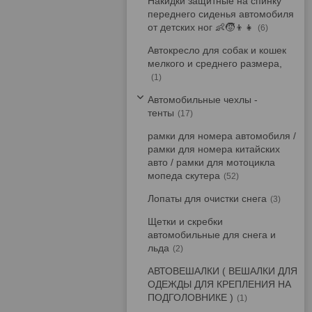
Накидки защитные на спинку
переднего сиденья автомобиля
от детских ног 👶🧒👦👧
6
Автокресло для собак и кошек
мелкого и среднего размера,
1
Автомобильные чехлы -
тенты
17
рамки для номера автомобиля /
рамки для номера китайских
авто / рамки для мотоцикла
мопеда скутера
52
Лопаты для очистки снега
3
Щетки и скребки
автомобильные для снега и
льда
2
АВТОВЕШАЛКИ ( ВЕШАЛКИ ДЛЯ
ОДЕЖДЫ ДЛЯ КРЕПЛЕНИЯ НА
ПОДГОЛОВНИКЕ )
1