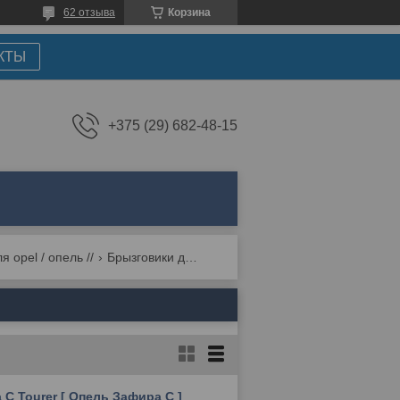
62 отзыва
Корзина
КТЫ
+375 (29) 682-48-15
я opel / опель //
Брызговики для opel zafira c/tourer (2012-2022)
 C Tourer [ Опель Зафира С ]