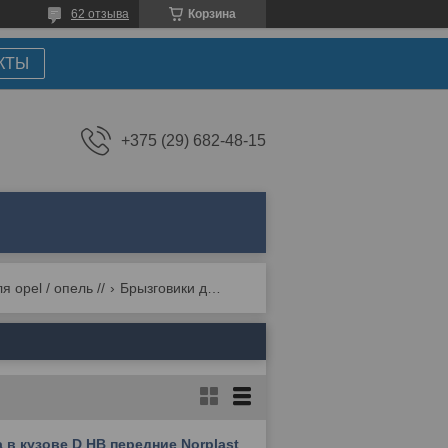
62 отзыва
Корзина
КТЫ
+375 (29) 682-48-15
я opel / опель //
Брызговики для opel corsa d [2006-2016]
 в кузове D HB передние Norplast