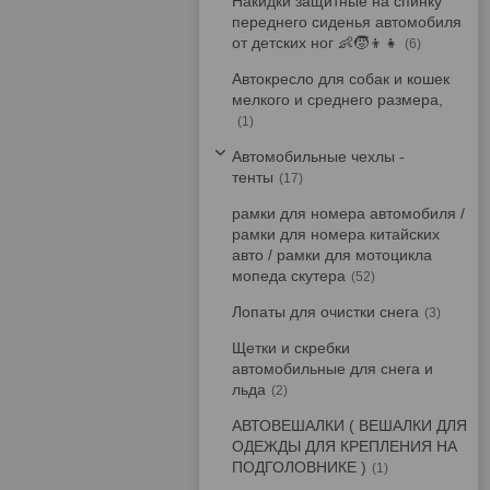
Накидки защитные на спинку
переднего сиденья автомобиля
от детских ног 👶🧒👦👧
6
Автокресло для собак и кошек
мелкого и среднего размера,
1
Автомобильные чехлы -
тенты
17
рамки для номера автомобиля /
рамки для номера китайских
авто / рамки для мотоцикла
мопеда скутера
52
Лопаты для очистки снега
3
Щетки и скребки
автомобильные для снега и
льда
2
АВТОВЕШАЛКИ ( ВЕШАЛКИ ДЛЯ
ОДЕЖДЫ ДЛЯ КРЕПЛЕНИЯ НА
ПОДГОЛОВНИКЕ )
1