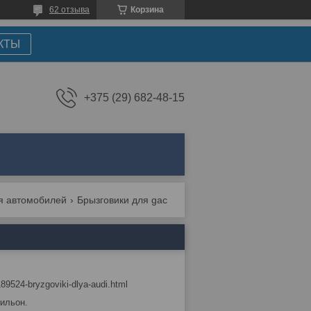
62 отзыва
Корзина
КТЫ
+375 (29) 682-48-15
я автомобилей
Брызговики для gac
9524-bryzgoviki-dlya-audi.html
вильон.