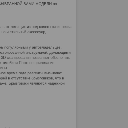
Е ВЫБРАННОЙ ВАМИ МОДЕЛИ по
ь от летящих из-под колес грязи, песка
 но и стильный аксессуар,
нь популярными у автовладельцев.
юстрированной инструкцией, делающими
 3D-сканирования позволяет обеспечить
автомобиля Плотное прилегание
шины.
ное время года реагенты вызывают
рей в отсутствие брызговиков, что в
аже. Брызговики являются надежной