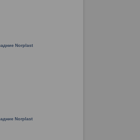
адние Norplast
адние Norplast