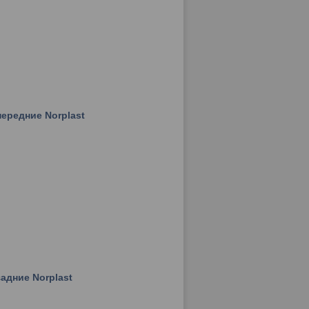
ередние Norplast
адние Norplast