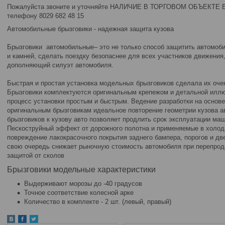
Пожалуйста звоните и уточняйте НАЛИЧИЕ В ТОРГОВОМ ОБЪЕКТ
телефону 8029 682 48 15
Автомобильные брызговики - надежная защита кузова
Брызговики автомобильные– это не только способ защитить автомобил
и камней, сделать поездку безопаснее для всех участников движения,
дополняющий силуэт автомобиля.
Быстрая и простая установка модельных брызговиков сделала их оче
Брызговики комплектуются оригинальным крепежом и детальной илл
процесс установки простым и быстрым. Ведение разработки на основе
оригинальным брызговикам идеальное повторение геометрии кузова 
брызговиков к кузову авто позволяет продлить срок эксплуатации ма
Пескоструйный эффект от дорожного полотна и применяемые в холод
повреждение лакокрасочного покрытия заднего бампера, порогов и две
свою очередь снижает рыночную стоимость автомобиля при перепрод
защитой от сколов
Брызговики модельные характеристики
Выдерживают морозы до -40 градусов
Точное соответствие колесной арке
Количество в комплекте - 2 шт. (левый, правый)