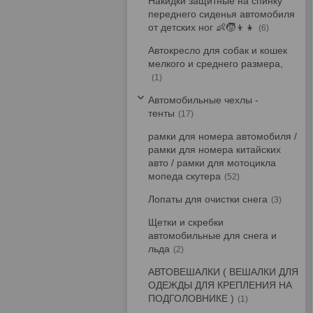
Накидки защитные на спинку
переднего сиденья автомобиля
от детских ног 👶🧒👦👧
6
Автокресло для собак и кошек
мелкого и среднего размера,
1
Автомобильные чехлы -
тенты
17
рамки для номера автомобиля /
рамки для номера китайских
авто / рамки для мотоцикла
мопеда скутера
52
Лопаты для очистки снега
3
Щетки и скребки
автомобильные для снега и
льда
2
АВТОВЕШАЛКИ ( ВЕШАЛКИ ДЛЯ
ОДЕЖДЫ ДЛЯ КРЕПЛЕНИЯ НА
ПОДГОЛОВНИКЕ )
1