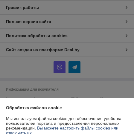
График работы
Полная версия сайта
Политика обработки cookies
Сайт создан на платформе Deal.by
Информация для покупателя
Индивидуальный предприниматель:
ИП Спиридонова Юлия
Анатольевна
г. Минск, ул. Гая, дом 20, кв. 3
Обработка файлов cookie
Регистрационный номер ЕГР: 190153422
Мы используем файлы cookies для обеспечения удобства
пользователей портала и предоставления персональных
УНП: 190153422
рекомендаций.
Вы можете настроить файлы cookies или
отключить их.