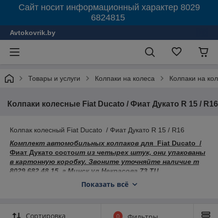
Сайт носит информационный характер 8029
6824815
Avtokovrik.by
Товары и услуги
Колпаки на колеса
Колпаки на ко
Колпаки колесные Fiat Ducato / Фиат Дукато R 15 / R16
Колпак колесный Fiat Ducato / Фиат Дукато R 15 / R16
Комплект автомобильных колпаков
д
ля
Fiat Ducato /
Фиат Дукато сост
о
ит из четырех штук, они упакованы
в картонную коробку. Звоните уточняйте наличие т
8029 682 48 15. г Минск ул Некрасова 73 ТЦ
Автозапчасть второй этаж 23 павильон
Показать всё
Автомобильные колпаки R13/R14/R15/R16/R17 для
Fiat
Ducato / Фиат Дукато
производятся из ударопрочного,
гибкого ABS-пластика. Они способны к самостоятельному
Сортировка
0
Фильтры