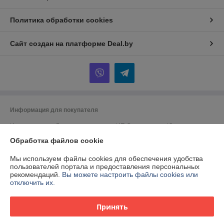
Политика обработки cookies
Сайт создан на платформе Deal.by
Информация для покупателя
Индивидуальный предприниматель:
ИП Спиридонова Юлия
Анатольевна
г. Минск, ул. Гая, дом 20, кв. 3
Обработка файлов cookie
Регистрационный номер ЕГР: 190153422
Мы используем файлы cookies для обеспечения удобства
пользователей портала и предоставления персональных
УНП: 190153422
рекомендаций.
Вы можете настроить файлы cookies или
отключить их.
Регистрационный орган: Минский городской исполнительный комитет
Дата регистрации компании: 28.09.2000
Принять
Ссылка на свидетельство/лицензию