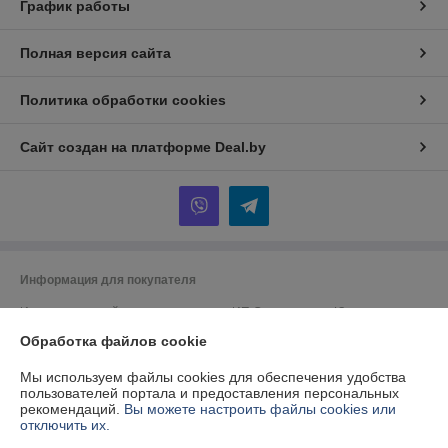
График работы
Полная версия сайта
Политика обработки cookies
Сайт создан на платформе Deal.by
Информация для покупателя
Индивидуальный предприниматель:
ИП Спиридонова Юлия
Анатольевна
г. Минск, ул. Гая, дом 20, кв. 3
Обработка файлов cookie
Регистрационный номер ЕГР: 190153422
Мы используем файлы cookies для обеспечения удобства
пользователей портала и предоставления персональных
УНП: 190153422
рекомендаций.
Вы можете настроить файлы cookies или
отключить их.
Регистрационный орган: Минский городской исполнительный комитет