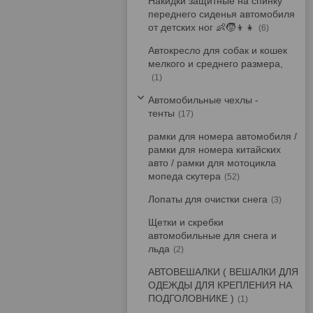
Накидки защитные на спинку
переднего сиденья автомобиля
от детских ног 👶🧒👦👧
6
Автокресло для собак и кошек
мелкого и среднего размера,
1
Автомобильные чехлы -
тенты
17
рамки для номера автомобиля /
рамки для номера китайских
авто / рамки для мотоцикла
мопеда скутера
52
Лопаты для очистки снега
3
Щетки и скребки
автомобильные для снега и
льда
2
АВТОВЕШАЛКИ ( ВЕШАЛКИ ДЛЯ
ОДЕЖДЫ ДЛЯ КРЕПЛЕНИЯ НА
ПОДГОЛОВНИКЕ )
1