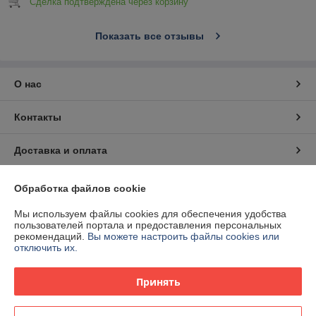
Сделка подтверждена через корзину
Показать все отзывы
О нас
Контакты
Доставка и оплата
График работы
Обработка файлов cookie
Мы используем файлы cookies для обеспечения удобства
Полная версия сайта
пользователей портала и предоставления персональных
рекомендаций.
Вы можете настроить файлы cookies или
отключить их.
Политика обработки cookies
Принять
Сайт создан на платформе Deal.by