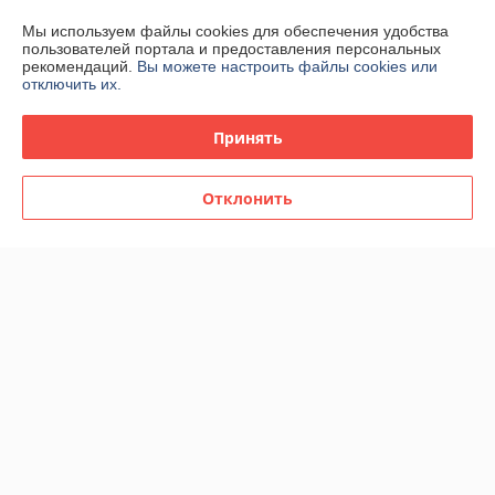
График работы
Мы используем файлы cookies для обеспечения удобства
пользователей портала и предоставления персональных
Полная версия сайта
рекомендаций.
Вы можете настроить файлы cookies или
отключить их.
Политика обработки cookies
Принять
Сайт создан на платформе Deal.by
Отклонить
Информация для покупателя
Индивидуальный предприниматель:
ИП Спиридонова Юлия
Анатольевна
г. Минск, ул. Гая, дом 20, кв. 3
Регистрационный номер ЕГР: 190153422
УНП: 190153422
Регистрационный орган: Минский городской исполнительный комитет