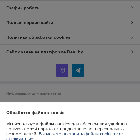
График работы
Полная версия сайта
Политика обработки cookies
Сайт создан на платформе Deal.by
Информация для покупателя
Индивидуальный предприниматель:
ИП Спиридонова Юлия
Анатольевна
г. Минск, ул. Гая, дом 20, кв. 3
Обработка файлов cookie
Регистрационный номер ЕГР: 190153422
Мы используем файлы cookies для обеспечения удобства
пользователей портала и предоставления персональных
УНП: 190153422
рекомендаций.
Вы можете настроить файлы cookies или
отключить их.