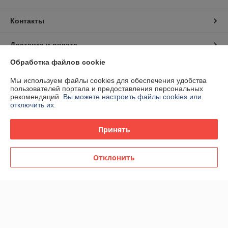
Контакты
Доставка и оплата
Обработка файлов cookie
График работы
Мы используем файлы cookies для обеспечения удобства
пользователей портала и предоставления персональных
Полная версия сайта
рекомендаций.
Вы можете настроить файлы cookies или
отключить их.
Политика обработки cookies
Принять
Сайт создан на платформе Deal.by
Отклонить
Информация для покупателя
Индивидуальный предприниматель:
ИП Спиридонова Юлия