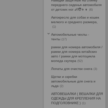
Накидки защитные на спинку
переднего сиденья автомобиля
от детских ног 👶🧒👦👧
6
Автокресло для собак и кошек
мелкого и среднего размера,
1
Автомобильные чехлы -
тенты
17
рамки для номера автомобиля /
рамки для номера китайских
авто / рамки для мотоцикла
мопеда скутера
52
Лопаты для очистки снега
3
Щетки и скребки
автомобильные для снега и
льда
2
АВТОВЕШАЛКИ ( ВЕШАЛКИ ДЛЯ
ОДЕЖДЫ ДЛЯ КРЕПЛЕНИЯ НА
ПОДГОЛОВНИКЕ )
1