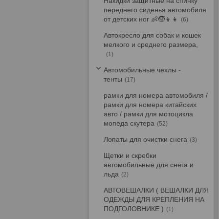
Накидки защитные на спинку
переднего сиденья автомобиля
от детских ног 👶🧒👦👧
6
Автокресло для собак и кошек
мелкого и среднего размера,
1
Автомобильные чехлы -
тенты
17
рамки для номера автомобиля /
рамки для номера китайских
авто / рамки для мотоцикла
мопеда скутера
52
Лопаты для очистки снега
3
Щетки и скребки
автомобильные для снега и
льда
2
АВТОВЕШАЛКИ ( ВЕШАЛКИ ДЛЯ
ОДЕЖДЫ ДЛЯ КРЕПЛЕНИЯ НА
ПОДГОЛОВНИКЕ )
1